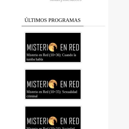
ÚLTIMOS PROGRAMAS
Misterio en Red (10×36): Cuando la
tumba habla
Misterio en Red (10×35): Sexualidad
criminal
Misterio en Red (10×34): Sociedad