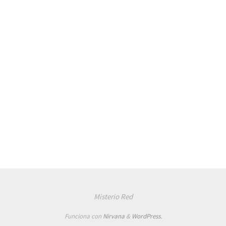
Misterio Red
Funciona con
Nirvana
&
WordPress.