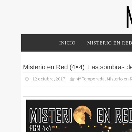
Ir
al
contenido
Ir
INICIO
MISTERIO EN RE
al
contenido
Misterio en Red (4×4): Las sombras de
12 octubre, 2017
4º Temporada
,
Misterio en 