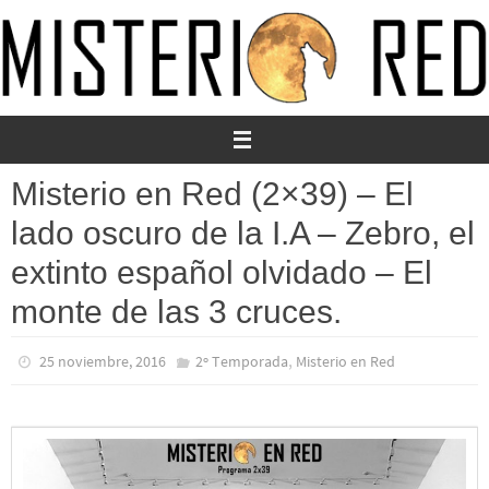
Ir
al
contenido
Misterio en Red (2×39) – El
lado oscuro de la I.A – Zebro, el
extinto español olvidado – El
monte de las 3 cruces.
,
25 noviembre, 2016
2º Temporada
Misterio en Red