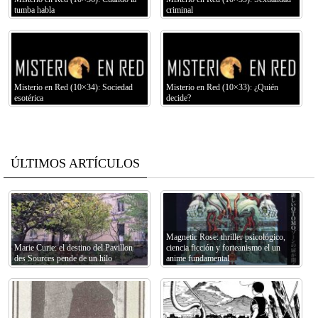
tumba habla
criminal
Misterio en Red (10×34): Sociedad
Misterio en Red (10×33): ¿Quién
esotérica
decide?
ÚLTIMOS ARTÍCULOS
Magnetic Rose: thriller psicológico,
Marie Curie: el destino del Pavillon
ciencia ficción y forteanismo el un
des Sources pende de un hilo
anime fundamental