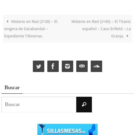
Misterio en Red (2×38) – El
Misterio en Red (2×40) – El Titanic
enigma de Garabandal –
español – Caso Enfield – La
Expediente Tibicenas.
Granja.
Buscar
Buscar:
Buscar