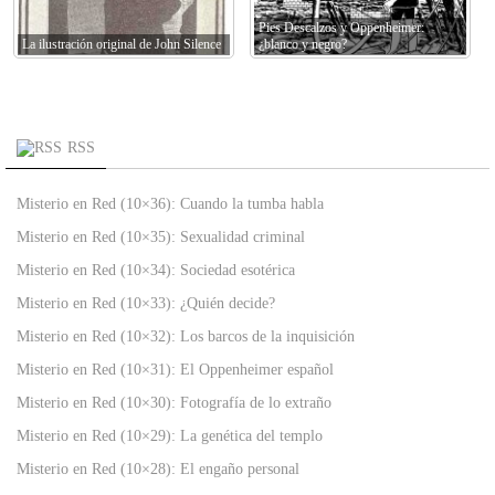
Pies Descalzos y Oppenheimer:
La ilustración original de John Silence
¿blanco y negro?
RSS
Misterio en Red (10×36): Cuando la tumba habla
Misterio en Red (10×35): Sexualidad criminal
Misterio en Red (10×34): Sociedad esotérica
Misterio en Red (10×33): ¿Quién decide?
Misterio en Red (10×32): Los barcos de la inquisición
Misterio en Red (10×31): El Oppenheimer español
Misterio en Red (10×30): Fotografía de lo extraño
Misterio en Red (10×29): La genética del templo
Misterio en Red (10×28): El engaño personal