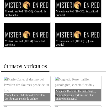
Misterio en Red (10×36): Cuando la
Misterio en Red (10×35): Sexualidad
tumba habla
criminal
Misterio en Red (10×34): Sociedad
Misterio en Red (10×33): ¿Quién
esotérica
decide?
ÚLTIMOS ARTÍCULOS
Magnetic Rose: thriller psicológico,
Marie Curie: el destino del Pavillon
ciencia ficción y forteanismo el un
des Sources pende de un hilo
anime fundamental