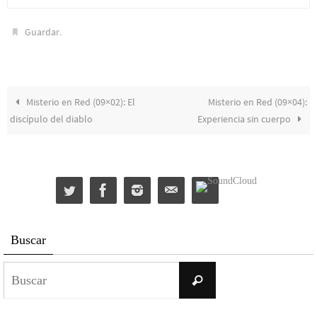
.
Guardar
Misterio en Red (09×02): El
Misterio en Red (09×04):
discípulo del diablo
Experiencia sin cuerpo
Buscar
Buscar:
Buscar