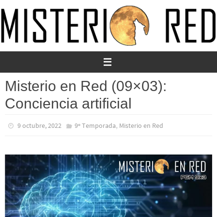
Ir
al
contenido
Misterio en Red (09×03):
Conciencia artificial
,
9 octubre, 2022
9º Temporada
Misterio en Red