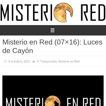
Ir
al
contenido
Misterio en Red (07×16): Luces
de Cayón
,
8 octubre, 2022
7º Temporada
Misterio en Red