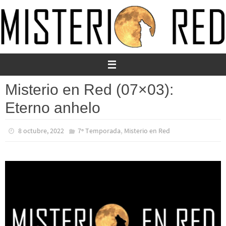
Ir
al
contenido
Misterio en Red (07×03):
Eterno anhelo
,
8 octubre, 2022
7º Temporada
Misterio en Red