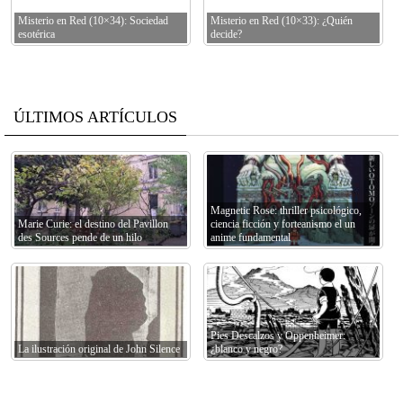
Misterio en Red (10×34): Sociedad
Misterio en Red (10×33): ¿Quién
esotérica
decide?
ÚLTIMOS ARTÍCULOS
Magnetic Rose: thriller psicológico,
Marie Curie: el destino del Pavillon
ciencia ficción y forteanismo el un
des Sources pende de un hilo
anime fundamental
Pies Descalzos y Oppenheimer:
La ilustración original de John Silence
¿blanco y negro?