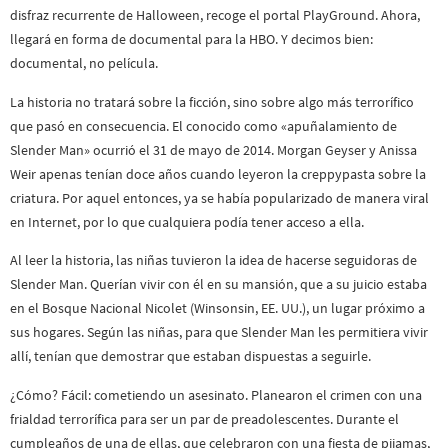
disfraz recurrente de Halloween, recoge el portal PlayGround. Ahora,
llegará en forma de documental para la HBO. Y decimos bien:
documental, no película.
La historia no tratará sobre la ficción, sino sobre algo más terrorífico
que pasó en consecuencia. El conocido como «apuñalamiento de
Slender Man» ocurrió el 31 de mayo de 2014. Morgan Geyser y Anissa
Weir apenas tenían doce años cuando leyeron la creppypasta sobre la
criatura. Por aquel entonces, ya se había popularizado de manera viral
en Internet, por lo que cualquiera podía tener acceso a ella.
Al leer la historia, las niñas tuvieron la idea de hacerse seguidoras de
Slender Man. Querían vivir con él en su mansión, que a su juicio estaba
en el Bosque Nacional Nicolet (Winsonsin, EE. UU.), un lugar próximo a
sus hogares. Según las niñas, para que Slender Man les permitiera vivir
allí, tenían que demostrar que estaban dispuestas a seguirle.
¿Cómo? Fácil: cometiendo un asesinato. Planearon el crimen con una
frialdad terrorífica para ser un par de preadolescentes. Durante el
cumpleaños de una de ellas, que celebraron con una fiesta de pijamas,