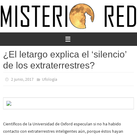
Ir
al
contenido
¿El letargo explica el ‘silencio’
de los extraterrestres?
2 junio, 2017
Ufología
Científicos de la Universidad de Oxford especulan si no ha habido
contacto con extraterrestres inteligentes aún, porque éstos hayan