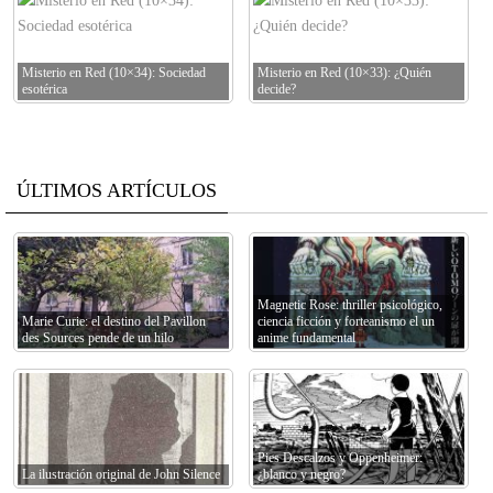
Misterio en Red (10×34): Sociedad
Misterio en Red (10×33): ¿Quién
esotérica
decide?
ÚLTIMOS ARTÍCULOS
Magnetic Rose: thriller psicológico,
Marie Curie: el destino del Pavillon
ciencia ficción y forteanismo el un
des Sources pende de un hilo
anime fundamental
Pies Descalzos y Oppenheimer:
La ilustración original de John Silence
¿blanco y negro?