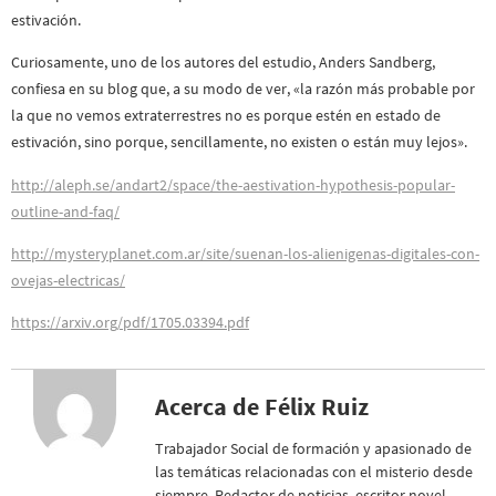
estivación.
Curiosamente, uno de los autores del estudio, Anders Sandberg,
confiesa en su blog que, a su modo de ver, «la razón más probable por
la que no vemos extraterrestres no es porque estén en estado de
estivación, sino porque, sencillamente, no existen o están muy lejos».
http://aleph.se/andart2/space/the-aestivation-hypothesis-popular-
outline-and-faq/
http://mysteryplanet.com.ar/site/suenan-los-alienigenas-digitales-con-
ovejas-electricas/
https://arxiv.org/pdf/1705.03394.pdf
Acerca de Félix Ruiz
Trabajador Social de formación y apasionado de
las temáticas relacionadas con el misterio desde
siempre. Redactor de noticias, escritor novel,