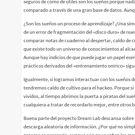
seguros de cómo de útiles son los sueños porque nadi
comparado a través de una gran base de datos. Aunqu
¿Son los sueños un proceso de aprendizaje? ¿Una sim
de un error de fragmentación del «disco duro» de nu
comparar notas de cuaderno al despertar, caldo de cu
que existe todo un universo de conocimientos al alca
Aunque hay indicios de que puede jugar un papel esenci
prácticos derivados del «entrenamiento onírico» sig
Igualmente, si logramos interactuar con los sueños 
tendremos caldo de cultivo para el hackeo. Porque s
vívidos, al tiempo abrimos la puerta a piratas del s
cualquiera a tratar de recordarlo mejor, entre otros 
Buena parte del proyecto Dream Lab descansa sobre el
descarga aleatoria de información. ¿Por qué no simp
proceso es necesario, aunque aún no se saben los moti