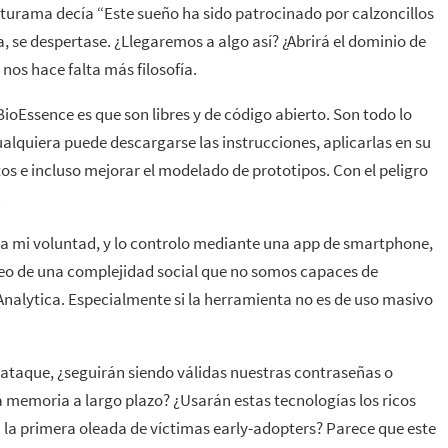
Futurama decía “Este sueño ha sido patrocinado por calzoncillos
a, se despertase. ¿Llegaremos a algo así? ¿Abrirá el dominio de
 nos hace falta más filosofía.
BioEssence es que son libres y de código abierto. Son todo lo
ualquiera puede descargarse las instrucciones, aplicarlas en su
tos e incluso mejorar el modelado de prototipos. Con el peligro
.
 a mi voluntad, y lo controlo mediante una app de smartphone,
ateo de una complejidad social que no somos capaces de
nalytica. Especialmente si la herramienta no es de uso masivo
n ataque, ¿seguirán siendo válidas nuestras contraseñas o
memoria a largo plazo? ¿Usarán estas tecnologías los ricos
n la primera oleada de víctimas early-adopters? Parece que este