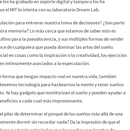
e los ha grabado en soporte digital y tampoco los ha
e el MIT lo intenta con su laboratorio Dream Lab.
ulación para entrenar nuestra toma de decisiones? ¿Son parte
estra memoria? Lo más cerca que estamos de saber esto es
ltivo para la pseudociencia, y sus múltiples formas de vender
nce de cualquiera que pueda dominar las artes del sueño.
al en cosas como la inspiración o la creatividad, los ejercicios
uen íntimamente asociados a la especulación.
de forma que tengan impacto real en nuestra vida, también
i tenemos tecnología para hackearnos la mente y tener sueños
ueño. Ya hay gadgets que monitorizan el sueño y pueden ayudar a
beneficios a cada cual más impresionante.
 pilar de determinar el porqué de los sueños más allá de una
lemente dormir sin recordar nada? Da la impresión de que el
vos. La teoría principal es que los sueños son “puntos de