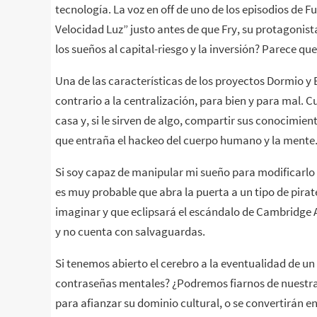
tecnología. La voz en off de uno de los episodios de 
Velocidad Luz” justo antes de que Fry, su protagonist
los sueños al capital-riesgo y la inversión? Parece que
Una de las características de los proyectos Dormio y 
contrario a la centralización, para bien y para mal. C
casa y, si le sirven de algo, compartir sus conocimien
que entraña el hackeo del cuerpo humano y la mente
Si soy capaz de manipular mi sueño para modificarlo
es muy probable que abra la puerta a un tipo de pir
imaginar y que eclipsará el escándalo de Cambridge A
y no cuenta con salvaguardas.
Si tenemos abierto el cerebro a la eventualidad de u
contraseñas mentales? ¿Podremos fiarnos de nuestra 
para afianzar su dominio cultural, o se convertirán e