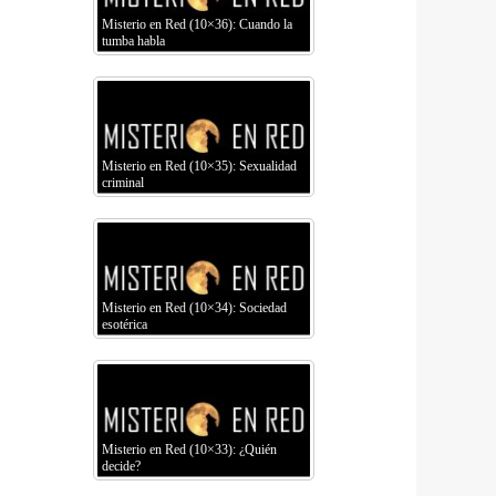
Misterio en Red (10×36): Cuando la
tumba habla
Misterio en Red (10×35): Sexualidad
criminal
Misterio en Red (10×34): Sociedad
esotérica
Misterio en Red (10×33): ¿Quién
decide?