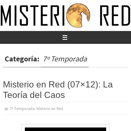
Ir
al
contenido
Categoría:
7º Temporada
Misterio en Red (07×12): La
Teoría del Caos
,
7º Temporada
Misterio en Red