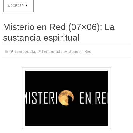
ACCEDER
Misterio en Red (07×06): La
sustancia espiritual
,
,
5º Temporada
7º Temporada
Misterio en Red