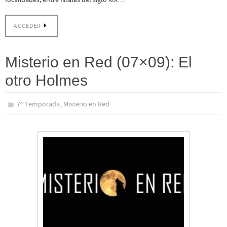
ACCEDER
Misterio en Red (07×09): El
otro Holmes
,
7º Temporada
Misterio en Red