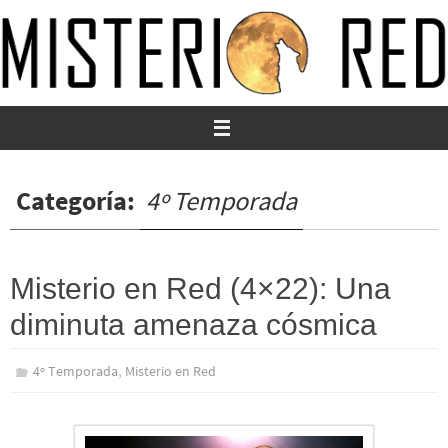
Ir
al
contenido
Categoría:
4º Temporada
Misterio en Red (4×22): Una
diminuta amenaza cósmica
,
4º Temporada
Misterio en Red