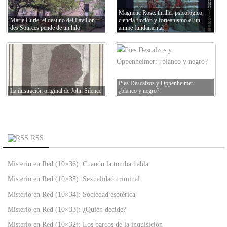
Magnetic Rose: thriller psicológico,
Marie Curie: el destino del Pavillon
ciencia ficción y forteanismo el un
des Sources pende de un hilo
anime fundamental
Pies Descalzos y Oppenheimer:
La ilustración original de John Silence
¿blanco y negro?
RSS
Misterio en Red (10×36): Cuando la tumba habla
Misterio en Red (10×35): Sexualidad criminal
Misterio en Red (10×34): Sociedad esotérica
Misterio en Red (10×33): ¿Quién decide?
Misterio en Red (10×32): Los barcos de la inquisición