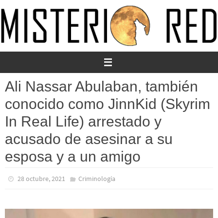
Ir
al
contenido
Ali Nassar Abulaban, también
conocido como JinnKid (Skyrim
In Real Life) arrestado y
acusado de asesinar a su
esposa y a un amigo
28 octubre, 2021
Criminología