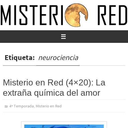
Ir
al
contenido
Etiqueta:
neurociencia
Misterio en Red (4×20): La
extraña química del amor
,
4º Temporada
Misterio en Red