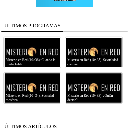
ÚLTIMOS PROGRAMAS
Misterio en Red (10×36): Cuando la
Misterio en Red (10×35): Sexualidad
tumba habla
criminal
Misterio en Red (10×34): Sociedad
Misterio en Red (10×33): ¿Quién
esotérica
decide?
ÚLTIMOS ARTÍCULOS