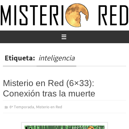
Ir
al
contenido
Etiqueta:
inteligencia
Misterio en Red (6×33):
Conexión tras la muerte
,
6º Temporada
Misterio en Red