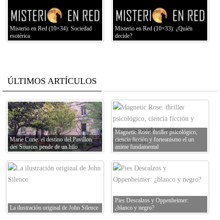
Misterio en Red (10×34): Sociedad
Misterio en Red (10×33): ¿Quién
esotérica
decide?
ÚLTIMOS ARTÍCULOS
Magnetic Rose: thriller psicológico,
Marie Curie: el destino del Pavillon
ciencia ficción y forteanismo el un
des Sources pende de un hilo
anime fundamental
Pies Descalzos y Oppenheimer:
La ilustración original de John Silence
¿blanco y negro?