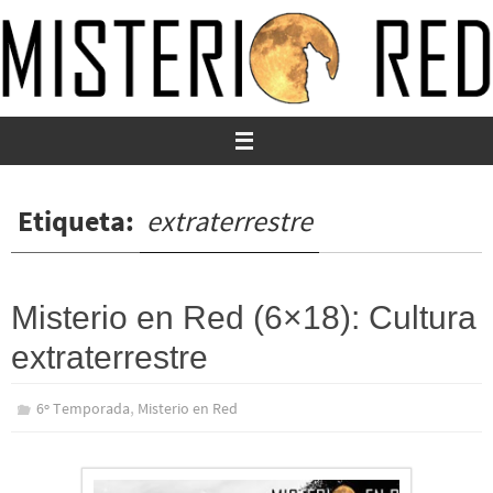
Ir
al
contenido
Etiqueta:
extraterrestre
Misterio en Red (6×18): Cultura
extraterrestre
,
6º Temporada
Misterio en Red