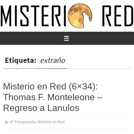
Ir
al
contenido
Etiqueta:
extraño
Misterio en Red (6×34):
Thomas F. Monteleone –
Regreso a Lanulos
,
6º Temporada
Misterio en Red