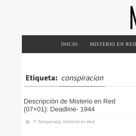
Ir
al
contenido
Ir
INICIO
MISTERIO EN RE
al
contenido
Etiqueta:
conspiracion
Descripción de Misterio en Red
(07×01): Deadline- 1944
7º Temporada
,
Misterio en Red