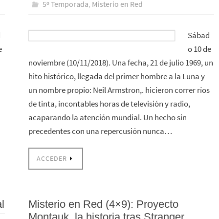
5º Temporada
,
Misterio en Red
d
Sábad
e
o 10 de
noviembre (10/11/2018). Una fecha, 21 de julio 1969, un
hito histórico, llegada del primer hombre a la Luna y
un nombre propio: Neil Armstron,. hicieron correr ríos
de tinta, incontables horas de televisión y radio,
acaparando la atención mundial. Un hecho sin
precedentes con una repercusión nunca…
ACCEDER
l
Misterio en Red (4×9): Proyecto
Montauk, la historia tras Stranger