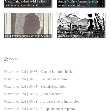
Marie Curie: el destino del Pavillon
ciencia ficción y forteanismo el un
des Sources pende de un hilo
anime fundamental
Pies Descalzos y Oppenheimer:
La ilustración original de John Silence
¿blanco y negro?
RSS
Misterio en Red (10×36): Cuando la tumba habla
Misterio en Red (10×35): Sexualidad criminal
Misterio en Red (10×34): Sociedad esotérica
Misterio en Red (10×33): ¿Quién decide?
Misterio en Red (10×32): Los barcos de la inquisición
Misterio en Red (10×31): El Oppenheimer español