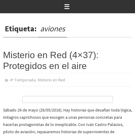
Ir
al
contenido
Etiqueta:
aviones
Misterio en Red (4×37):
Protegidos en el aire
,
4º Temporada
Misterio en Red
Sábado 26 de mayo (26/05/2018). Hay historias que desafían toda lógica,
milagros caprichosos que escogen a unas personas concretas para
hacerlas protagonistas de lo inexplicable. Con Iván Castro Palacios,
piloto de aviación, repasaremos historias de supervivientes de