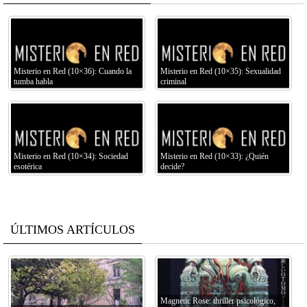
Misterio en Red (10×36): Cuando la
Misterio en Red (10×35): Sexualidad
tumba habla
criminal
Misterio en Red (10×34): Sociedad
Misterio en Red (10×33): ¿Quién
esotérica
decide?
ÚLTIMOS ARTÍCULOS
Magnetic Rose: thriller psicológico,