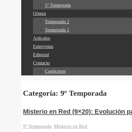
1º Temporada
Origen
Temporada 2
Temporada 1
Artículos
Entrevistas
Editorial
Contacto
Conócenos
Categoría:
9º Temporada
Misterio en Red (9×20): Evolución p
9º Temporada
,
Misterio en Red