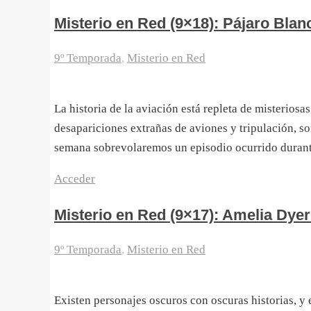
Misterio en Red (9×18): Pájaro Blan
9º Temporada
,
Misterio en Red
La historia de la aviación está repleta de misteriosa
desapariciones extrañas de aviones y tripulación, so
semana sobrevolaremos un episodio ocurrido durante
Acceder
Misterio en Red (9×17): Amelia Dyer
9º Temporada
,
Misterio en Red
Existen personajes oscuros con oscuras historias, y