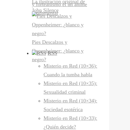
La ilustración original de
y forteanismo el un anime
John Silence
fundamental
Pies Descalzos y
Oppenheimer: ¿blanco y
RSS
negro?
Misterio en Red (10×36):
Cuando la tumba habla
Misterio en Red (10×35):
Sexualidad criminal
Misterio en Red (10×34):
Sociedad esotérica
Misterio en Red (10×33):
¿Quién decide?